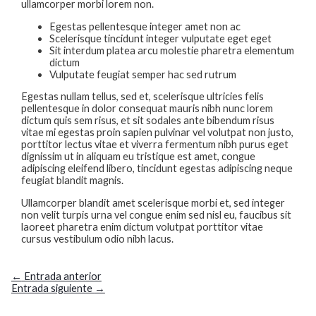
ullamcorper morbi lorem non.
Egestas pellentesque integer amet non ac
Scelerisque tincidunt integer vulputate eget eget
Sit interdum platea arcu molestie pharetra elementum
dictum
Vulputate feugiat semper hac sed rutrum
Egestas nullam tellus, sed et, scelerisque ultricies felis
pellentesque in dolor consequat mauris nibh nunc lorem
dictum quis sem risus, et sit sodales ante bibendum risus
vitae mi egestas proin sapien pulvinar vel volutpat non justo,
porttitor lectus vitae et viverra fermentum nibh purus eget
dignissim ut in aliquam eu tristique est amet, congue
adipiscing eleifend libero, tincidunt egestas adipiscing neque
feugiat blandit magnis.
Ullamcorper blandit amet scelerisque morbi et, sed integer
non velit turpis urna vel congue enim sed nisl eu, faucibus sit
laoreet pharetra enim dictum volutpat porttitor vitae
cursus vestibulum odio nibh lacus.
←
Entrada anterior
Entrada siguiente
→